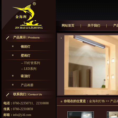
网站首页
|
关于我们
|
产
产品展示 |
Products
镜前灯
壁画灯
--
T5灯管系列
--
LED系列
吸顶灯
产品画册
联系我们 |
Contact Us
你现在的位置是：
金海利灯饰
>>
产品
电话：
0760-22350711、22310690
传真：
0760-22310859
邮箱：
info@j-hl.com